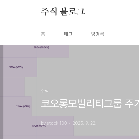
본문 바로가기
주식 블로그
홈
태그
방명록
주식
코오롱모빌리티그룹 주가
by stock 100
2025. 9. 22.