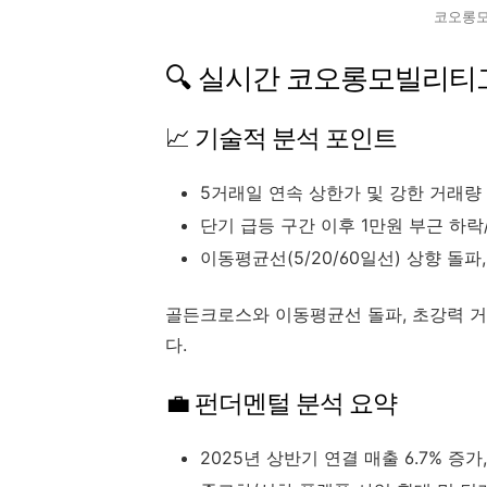
코오롱모
🔍 실시간 코오롱모빌리티
📈 기술적 분석 포인트
5거래일 연속 상한가 및 강한 거래량
단기 급등 구간 이후 1만원 부근 하락
이동평균선(5/20/60일선) 상향 돌파
골든크로스와 이동평균선 돌파, 초강력 거
다.
💼 펀더멘털 분석 요약
2025년 상반기 연결 매출 6.7% 증가